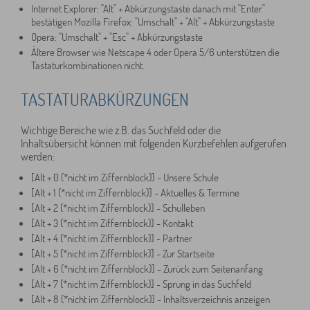
Internet Explorer: "Alt" + Abkürzungstaste danach mit "Enter"
bestätigen Mozilla Firefox: "Umschalt" + "Alt" + Abkürzungstaste
Opera: "Umschalt" + "Esc" + Abkürzungstaste
Ältere Browser wie Netscape 4 oder Opera 5/6 unterstützen die
Tastaturkombinationen nicht.
TASTATURABKÜRZUNGEN
Wichtige Bereiche wie z.B. das Suchfeld oder die
Inhaltsübersicht können mit folgenden Kurzbefehlen aufgerufen
werden:
[Alt + 0 (*nicht im Ziffernblock)] - Unsere Schule
[Alt + 1 (*nicht im Ziffernblock)] - Aktuelles & Termine
[Alt + 2 (*nicht im Ziffernblock)] - Schulleben
[Alt + 3 (*nicht im Ziffernblock)] - Kontakt
[Alt + 4 (*nicht im Ziffernblock)] - Partner
[Alt + 5 (*nicht im Ziffernblock)] - Zur Startseite
[Alt + 6 (*nicht im Ziffernblock)] - Zurück zum Seitenanfang
[Alt + 7 (*nicht im Ziffernblock)] - Sprung in das Suchfeld
[Alt + 8 (*nicht im Ziffernblock)] - Inhaltsverzeichnis anzeigen