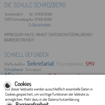
DIE SCHULE SCHROZBERG
Schulstraße 11
Tel.: 07935 91300
74575 Schrozberg
Fax: 07935 913011
E-Mail schreiben
IMPRESSUM
|
HILFE
|
INHALT
|
DATENSCHUTZERKLÄRUNG
|
BARRIEREFREIHEIT
SCHNELL GEFUNDEN
Sekretariat
SMV
Freundeskreis
Pfefferbeißer
Schulplaner
Schulpost
AGs
Kollegium und
Beratungslehrer
Mitarbeiter
Downloads
Cookies
Auf dieser Webseite werden ausschließlich essentielle Daten in
Cookies gespeichert, um wichtige Funktionen der Website zu
OPTIMIERT FÜR
ermöglichen. Mehr dazu in der Datenschutzerklärung
MOBILE ENDGERÄTE
Barrierefreiheit