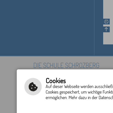
DIE SCHULE SCHROZBERG
Schulstraße 11
Tel.: 07935 91300
Cookies
74575 Schrozberg
Fax: 07935 913011
Auf dieser Webseite werden ausschließli
E-Mail schreiben
Cookies gespeichert, um wichtige Funkt
IMPRESSUM
ermöglichen. Mehr dazu in der Datensc
|
HILFE
|
INHALT
|
DATENSCHUTZERKLÄRUNG
|
BARRIEREFREIHEIT