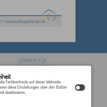
en
www.kultusportal-bw.de
OPTIMIERT FÜR
MOBILE ENDGERÄTE
iheit
 die Farbkontraste auf dieser Webseite
nnen diese Einstellungen über den Button
eit deaktivieren.
by cm city media GmbH