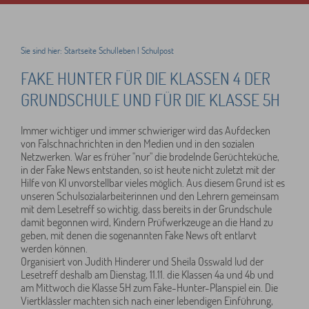
Sie sind hier:
Startseite
Schulleben
|
Schulpost
FAKE HUNTER FÜR DIE KLASSEN 4 DER
GRUNDSCHULE UND FÜR DIE KLASSE 5H
Immer wichtiger und immer schwieriger wird das Aufdecken
von Falschnachrichten in den Medien und in den sozialen
Netzwerken. War es früher "nur" die brodelnde Gerüchteküche,
in der Fake News entstanden, so ist heute nicht zuletzt mit der
Hilfe von KI unvorstellbar vieles möglich. Aus diesem Grund ist es
unseren Schulsozialarbeiterinnen und den Lehrern gemeinsam
mit dem Lesetreff so wichtig, dass bereits in der Grundschule
damit begonnen wird, Kindern Prüfwerkzeuge an die Hand zu
geben, mit denen die sogenannten Fake News oft entlarvt
werden können.
Organisiert von Judith Hinderer und Sheila Osswald lud der
Lesetreff deshalb am Dienstag, 11.11. die Klassen 4a und 4b und
am Mittwoch die Klasse 5H zum Fake-Hunter-Planspiel ein. Die
Viertklässler machten sich nach einer lebendigen Einführung,