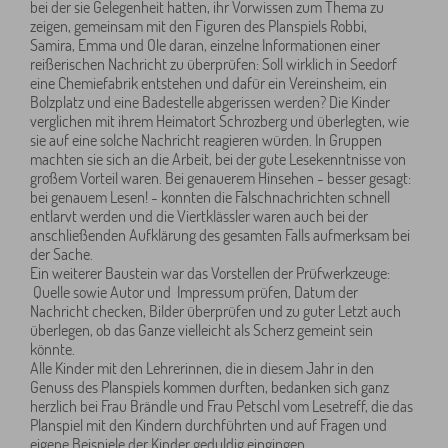
bei der sie Gelegenheit hatten, ihr Vorwissen zum Thema zu
zeigen, gemeinsam mit den Figuren des Planspiels Robbi,
Samira, Emma und Ole daran, einzelne Informationen einer
reißerischen Nachricht zu überprüfen: Soll wirklich in Seedorf
eine Chemiefabrik entstehen und dafür ein Vereinsheim, ein
Bolzplatz und eine Badestelle abgerissen werden? Die Kinder
verglichen mit ihrem Heimatort Schrozberg und überlegten, wie
sie auf eine solche Nachricht reagieren würden. In Gruppen
machten sie sich an die Arbeit, bei der gute Lesekenntnisse von
großem Vorteil waren. Bei genauerem Hinsehen - besser gesagt:
bei genauem Lesen! - konnten die Falschnachrichten schnell
entlarvt werden und die Viertklässler waren auch bei der
anschließenden Aufklärung des gesamten Falls aufmerksam bei
der Sache.
Ein weiterer Baustein war das Vorstellen der Prüfwerkzeuge:
Quelle sowie Autor und Impressum prüfen, Datum der
Nachricht checken, Bilder überprüfen und zu guter Letzt auch
überlegen, ob das Ganze vielleicht als Scherz gemeint sein
könnte.
Alle Kinder mit den Lehrerinnen, die in diesem Jahr in den
Genuss des Planspiels kommen durften, bedanken sich ganz
herzlich bei Frau Brändle und Frau Petschl vom Lesetreff, die das
Planspiel mit den Kindern durchführten und auf Fragen und
eigene Beispiele der Kinder geduldig eingingen.