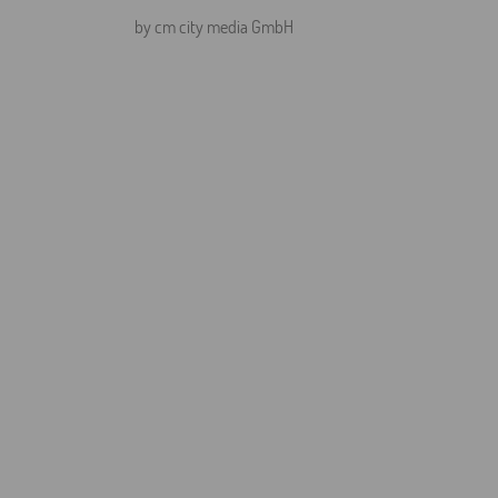
by cm city media GmbH