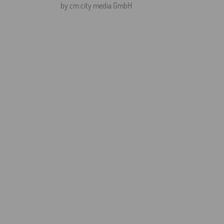
by cm city media GmbH