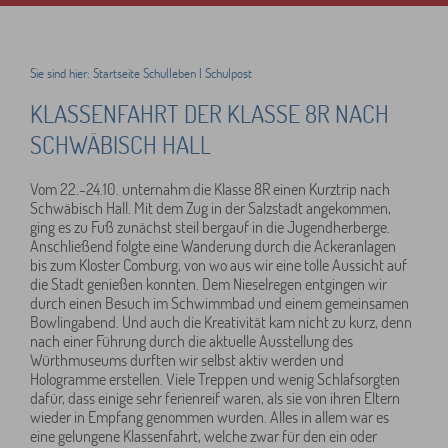
Sie sind hier:
Startseite
Schulleben
|
Schulpost
KLASSENFAHRT DER KLASSE 8R NACH
SCHWÄBISCH HALL
Vom 22.-24.10. unternahm die Klasse 8R einen Kurztrip nach
Schwäbisch Hall. Mit dem Zug in der Salzstadt angekommen,
ging es zu Fuß zunächst steil bergauf in die Jugendherberge.
Anschließend folgte eine Wanderung durch die Ackeranlagen
bis zum Kloster Comburg, von wo aus wir eine tolle Aussicht auf
die Stadt genießen konnten. Dem Nieselregen entgingen wir
durch einen Besuch im Schwimmbad und einem gemeinsamen
Bowlingabend. Und auch die Kreativität kam nicht zu kurz, denn
nach einer Führung durch die aktuelle Ausstellung des
Würthmuseums durften wir selbst aktiv werden und
Hologramme erstellen. Viele Treppen und wenig Schlafsorgten
dafür, dass einige sehr ferienreif waren, als sie von ihren Eltern
wieder in Empfang genommen wurden. Alles in allem war es
eine gelungene Klassenfahrt, welche zwar für den ein oder