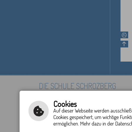
DIE SCHULE SCHROZBERG
Schulstraße 11
Tel.: 07935 91300
Cookies
74575 Schrozberg
Fax: 07935 913011
Auf dieser Webseite werden ausschließli
E-Mail schreiben
Cookies gespeichert, um wichtige Funkt
IMPRESSUM
ermöglichen. Mehr dazu in der Datensc
|
HILFE
|
INHALT
|
DATENSCHUTZERKLÄRUNG
|