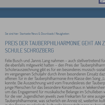
Sie sind hier:
Startseite
News & Downloads
|
Neuigkeiten
PREIS DER TAUBERPHILHARMONIE GEHT AN 
SCHULE SCHROZBERG
Felix Busch und Jannis Lang nahmen – auch stellvertretend f
die ebenfalls mitgewirkt hatten – den Preis der Tauberphilhar
Schülerauszeichnung gibt es für ein besonderes musisch-sozi
im vergangenen Schuljahr durch ihren besonderen Einsatz daz
offenen Tür in der Tauberphilharmonie ihre Klasse den Song „Li
konnte. Die Auszeichnung wird vom Freundeskreis der Tauberph
junge Menschen für das besondere Konzerthaus in Weikersheim
um das Engagement für musikalische Belange im Schulleben we
für die vier Jugendlichen jeweils zwei Freikarten für eine ausg
Tauberphilharmonie, was sicherlich ein Anreiz ist, weiterhin kul