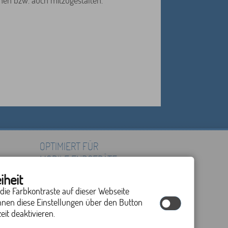
hen bzw. auch mitzugestalten.
OPTIMIERT FÜR
MOBILE ENDGERÄTE
iheit
 die Farbkontraste auf dieser Webseite
nnen diese Einstellungen über den Button
eit deaktivieren.
by cm city media GmbH