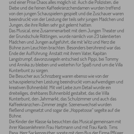
und einer Prise Chaos alles möglich ist. Auch die Polizisten, die
Diebe und die feinen Kaffeekränzchendamen wurden treffend
von den jungen Schauspielern gespielt und die Zuschauer waren
beeindruckt von der Leistung der teils sehr jungen Mädchen und
Jungen, die ihre Rollen sehr gut gelernt hatten.
Das Musical, eine Zusammenarbeit mit dem Jungen Theater und
der Grundschule Röttingen, wurde nämlich von 23 talentierten
Mädchen und Jungen aufgeführt, die mit Witz und Herz die
Bühne zum Leuchten brachten. Besonders berührend war das
Ende der Aufführung: Anstatt mit ihrem Vater, Kapitän
Langstrumpf, davonzusegeln entschied sich Pippi, bei Tommy
und Annika zu bleiben und weiterhin für Spaß rund um die Villa
Kunterbunt zu sorgen.
Die Besucher aus Schrozberg waren ebenso wie von der
schauspielerischen Leistung beeindruckt vom aufwendigen und
kreativen Bühnenbild. Mit viel Liebe zum Detail wurde ein
dreiteiliges, drehbares Bühnenbild gestaltet, das die Villa
Kunterbunt, den Jahrmarkt, das Schulzimmer und auch das
Kaffeekränzchen-Zimmer zeigte. Szenenwechsel wurden
fließend umgesetzt und sogar die „Hoppetosse“ segelte auf die
Bühne.
Die Kinder der Klasse 4a besuchten das Musical gemeinsam mit
ihrer Klassenlehrerin Frau Hartmann und mit Frau Karib. Tims
Papa, Herr Sackenreuther, sorgte mit dem Bus der Firma Pflüger