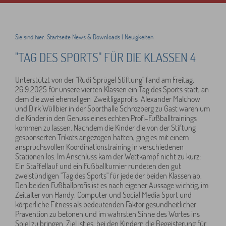
Sie sind hier:
Startseite
News & Downloads
|
Neuigkeiten
"TAG DES SPORTS" FÜR DIE KLASSEN 4
Unterstützt von der "Rudi Sprügel Stiftung" fand am Freitag,
26.9.2025 für unsere vierten Klassen ein Tag des Sports statt, an
dem die zwei ehemaligen Zweitligaprofis Alexander Malchow
und Dirk Wüllbier in der Sporthalle Schrozberg zu Gast waren um
die Kinder in den Genuss eines echten Profi-Fußballtrainings
kommen zu lassen. Nachdem die Kinder die von der Stiftung
gesponserten Trikots angezogen hatten, ging es mit einem
anspruchsvollen Koordinationstraining in verschiedenen
Stationen los. Im Anschluss kam der Wettkampf nicht zu kurz:
Ein Staffellauf und ein Fußballturnier rundeten den gut
zweistündigen "Tag des Sports" für jede der beiden Klassen ab.
Den beiden Fußballprofis ist es nach eigener Aussage wichtig, im
Zeitalter von Handy, Computer und Social Media Sport und
körperliche Fitness als bedeutenden Faktor gesundheitlicher
Prävention zu betonen und im wahrsten Sinne des Wortes ins
Spiel zu bringen. Ziel ist es, bei den Kindern die Begeisterung für