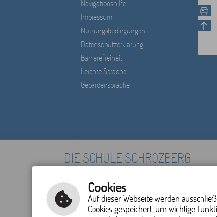
Navigationshilfe
Impressum
Nutzungsbedingungen
Datenschutzerklärung
Barrierefreiheit
Leichte Sprache
Gebärdensprache
DIE SCHULE SCHROZBERG
Schulstraße 11
Tel.: 07935 91300
Cookies
74575 Schrozberg
Fax: 07935 913011
Auf dieser Webseite werden ausschließli
E-Mail schreiben
Cookies gespeichert, um wichtige Funkt