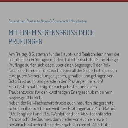
Sie sind hier:
Startseite
News & Downloads
|
Neuigkeiten
MIT EINEM SEGENSGRUSS IN DIE P
RÜFUNGEN
Am Freitag, 8.5. starten für die Haupt- und Realschüler/innen die
schriftlichen Prüfungen mit dem Fach Deutsch. Die Schrozberger
Prüflinge dürfen sich dabei über einen Segensgruß der Reli-
Fachschaft freuen: Fühlt euch neben all der Sicherheit, die euch
eure guten Vorbereitungen geben, gehalten und getragen von
Gott: Er ist auch und gerade in den Prüfungen bei euch!
Frau Dostan hat fleißig für euch gebastelt und einen
Traubenzucker für den kurzfristigen Energieschub mit einem
Segensgruß beklebt.
Neben der Reli-Fachschaft drückt euch natürlich die gesamte
Schulfamilie auch für die weiteren Prüfungen am 12.5. (Mathe),
19.5. (Englisch) und 21.5. (Wahlpflichtfach AES, Technik oder
Französisch) die Daumen, damit jeder von euch ein jeweils
persönlich zufriedenstellendes Ergebnis erreicht. Alles Gute!